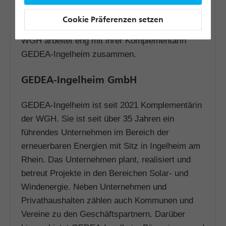
vergangenen Jahren kontinuierlich für den
Cookie Präferenzen setzen
Betrieb und die Pflege der Anlage gesorgt. Die
WGH arbeitet eng mit ihrer Komplementärin
GEDEA-Ingelheim zusammen.
GEDEA-Ingelheim GmbH
GEDEA-Ingelheim ist seit 2021 Komplementärin
der WGH. Sie ist seit über 35 Jahren ein
führendes Unternehmen im Bereich der
erneuerbaren Energien mit Sitz in Ingelheim am
Rhein. Das Unternehmen plant, realisiert und
betreut Projekte in den Bereichen Solar- und
Windenergie. Neben Unternehmen und
Privathaushalten zählen auch Kommunen und
Vereine zu den Geschäftspartnern. Darüber