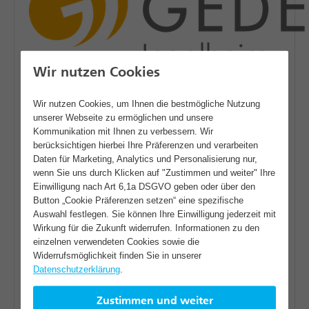
Wir nutzen Cookies
Gedea Windkraft Grüner Heiner GmbH
Wir nutzen Cookies, um Ihnen die bestmögliche Nutzung
unserer Webseite zu ermöglichen und unsere
& Co. KG (WGH)
Kommunikation mit Ihnen zu verbessern. Wir
berücksichtigen hierbei Ihre Präferenzen und verarbeiten
Die GEDEA Windkraft Grüner Heiner GmbH &
Daten für Marketing, Analytics und Personalisierung nur,
wenn Sie uns durch Klicken auf "Zustimmen und weiter" Ihre
Co. KG (WGH) ist die Betreibergesellschaft der
Einwilligung nach Art 6,1a DSGVO geben oder über den
aktuellen Windenergieanlage auf dem Grünen
Button „Cookie Präferenzen setzen“ eine spezifische
Auswahl festlegen. Sie können Ihre Einwilligung jederzeit mit
Heiner. Seit der Inbetriebnahme im Jahr 2000
Wirkung für die Zukunft widerrufen. Informationen zu den
versorgt sie die Region mit sauberem Strom und
einzelnen verwendeten Cookies sowie die
hat dazu beigetragen, die Akzeptanz für
Widerrufsmöglichkeit finden Sie in unserer
Datenschutzerklärung
.
erneuerbare Energien in der Bevölkerung zu
steigern. Die Gesellschaft wurde eigens für
Zustimmen und weiter
dieses Projekt gegründet und hat in den